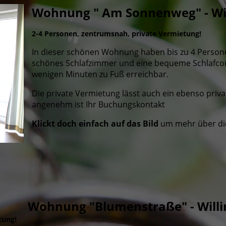
Wohnung " Am Sonnenweg" - Wi
2-4 Pe
rsonen, zentrumsnah, private Vermietung!
In dieser schönen Wohnung haben bis zu 4 Personen
schönes Schlafzimmer und eine bequeme Schla
fco
wenigen Minuten zu Fuß erreichbar.
Die private Vermietung lässt auch ein ebenso pr
angenehm ist Ihr Buchungskontakt
Klickt doch einfach auf das Bild
um mehr über di
Wohnung "Blumenstraße" - Will
tung!