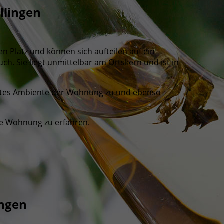
llingen
 Platz und können sich aufteilen auf ein
uch. Sie liegt unmittelbar am Ortskern und ist in
ivates Ambiente der Wohnung zu und ebenso
e Wohnung zu erfahren.
ingen