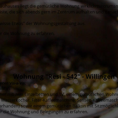
rauhauses liegt die gemütliche Wohnung wirklich zentrumsn
Gäste, die sich abends gern im Zentrum aufhalten und danach
gewisse Etwas" der Wohnungsgestaltung aus
.
r die Wohnung zu erfahren.
Wohnung "Resi - 542" - Willingen
ten Vis-a-Vis.
auf in
mmer mit zwei Einzelbetten und TV, einem gemütlichen Woh
, Wasserkocher, Filter-Kaffeemaschine, Senseo-Kaffeemasc
handen) sowie einem gemütlichen Balkon mit Sitzmöglichkei
 die Wohnung und Belegungen zu erfahren.