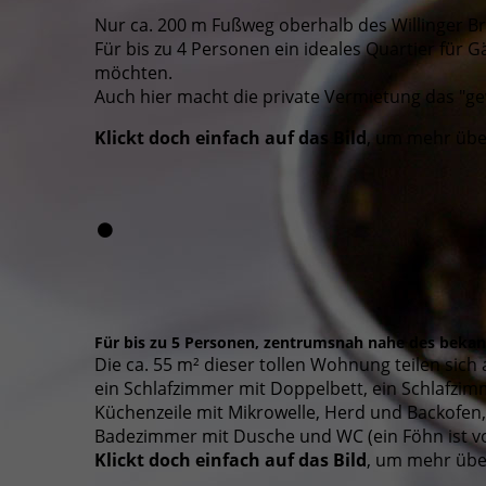
Nur ca. 200 m Fußweg oberhalb des Willinger B
Für bis zu 4 Personen ein ideales Quartier für 
möchten.
Auch hier macht die private Vermietung das "
Klickt doch einfach auf das Bild
, um mehr übe
Für bis zu 5 Personen, zentrumsnah nahe des bekann
Die ca. 55 m² dieser tollen Wohnung teilen sich 
ein Schlafzimmer mit Doppelbett, ein Schlafzi
Küchenzeile mit Mikrowelle, Herd und Backofen
Badezimmer mit Dusche und WC (ein Föhn ist vor
Klickt doch einfach auf das Bild
,
um mehr über