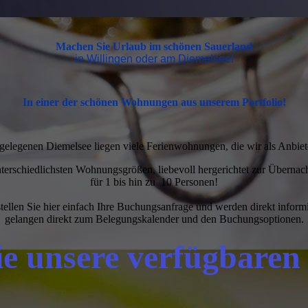
Machen Sie Urlaub im schönen Sauerland
in Willingen oder am Diemelsee!
In einer der schönen Wohnungen aus unserem Portfolio!
elegenen Diemelsee liegen viele Ferienwohnungen, die wir als Anbiet
nterschiedlichsten Wohnungsgrößen, liebevoll hergerichtet zur Übernac
für 1 bis hin zu 10 Personen!
ellen Sie hier einfach Ihre Buchungsanfrage und werden direkt informie
gelangen direkt zum Belegungskalender und den Buchungsoptionen.
Sie unsere verfügbare