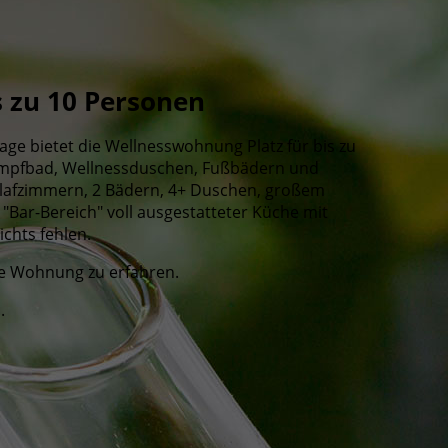
s zu 10 Personen
ge bietet die Wellnesswohnung Platz für bis zu
Dampfbad, Wellnessduschen, Fußbädern und
chlafzimmern, 2 Bädern, 4+ Duschen, großem
"Bar-Bereich" voll ausgestatteter Küche mit
ichts fehlen.
e Wohnung zu erfahren.
.