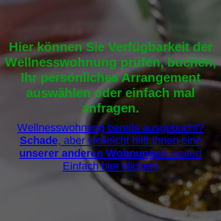
Hier können Sie Verfügbarkeit der
Wellnesswohnung prüfen, buchen,
Ihr persönliches Arrangement
auswählen oder einfach mal
anfragen.
Wellnesswohnung bereits ausgebucht?
Schade
, aber vielleicht hilft Ihnen eine
unserer anderen Wohnungen
weiter!
Einfach hier klicken!