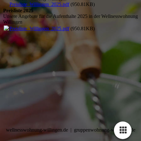
Preisliste_Willingen_2025.pdf
(950.81KB)
Preisliste 2025
Unsere Angebote für die Aufenthalte 2025 in der Wellnesswohnung
Willingen
Preisliste_Willingen_2025.pdf
(950.81KB)
wellnesswohnung-willingen.de | gruppenwohnung-willingen.de