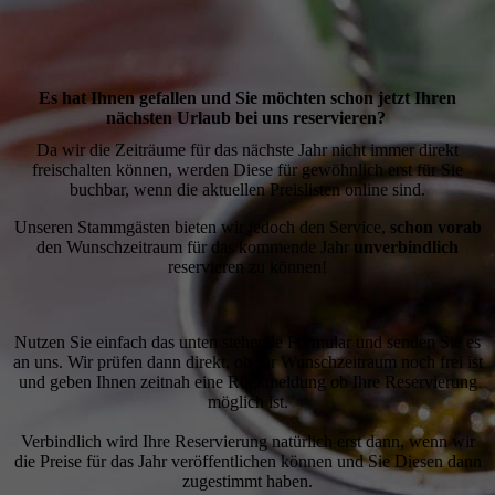
Es hat Ihnen gefallen und Sie möchten schon jetzt Ihren
nächsten Urlaub bei uns reservieren?
Da wir die Zeiträume für das nächste Jahr nicht immer direkt
freischalten können, werden Diese für gewöhnlich erst für Sie
buchbar, wenn die aktuellen Preislisten online sind.
Unseren Stammgästen bieten wir jedoch den Service,
schon vorab
den Wunschzeitraum für das kommende Jahr
unverbindlich
reservieren zu können!
Nutzen Sie einfach das unten stehende Formular und senden Sie es
an uns. Wir prüfen dann direkt, ob Ihr Wunschzeitraum noch frei ist
und geben Ihnen zeitnah eine Rückmeldung ob Ihre Reservierung
möglich ist.
Verbindlich wird Ihre Reservierung natürlich erst dann, wenn wir
die Preise für das Jahr veröffentlichen können und Sie Diesen dann
zugestimmt haben.