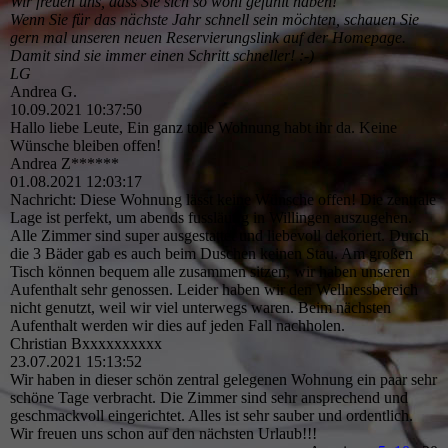
Wir freuen uns, dass Sie sich so wohl gefühlt haben!
Wenn Sie für das nächste Jahr schnell sein möchten, schauen Sie
gern mal unseren neuen Reservierungslink auf der Homepage.
Damit sind sie immer einen Schritt schneller! :-)
LG
Andrea G.
10.09.2021
10:37:50
Hallo liebe Leute, Ein ganz tolle Wohnung habt ihr da. Keine
Wünsche bleiben offen!
Andrea Z******
01.08.2021
12:03:17
Nachricht: Diese Wohnung lässt keine Wünsche offen! Die zentrale
Lage ist perfekt, um abends fussläufig in Willingen auszugehen.
Alle Zimmer sind super ausgestattet und liebevoll dekoriert. Durch
die 3 Bäder gab es auch beim Duschen keinen Stau. Am großen
Tisch können bequem alle zusammen sitzen, wir haben unseren
Aufenthalt sehr genossen. Leider haben wir den Wellnessbereich
nicht genutzt, weil wir viel unterwegs waren. Beim nächsten
Aufenthalt werden wir dies auf jeden Fall nachholen.
Christian Bxxxxxxxxxx
23.07.2021
15:13:52
Wir haben in dieser schön zentral gelegenen Wohnung ein paar sehr
schöne Tage verbracht. Die Zimmer sind sehr ansprechend und
geschmackvoll eingerichtet. Alles ist sehr sauber und ordentlich.
Wir freuen uns schon auf den nächsten Urlaub!!!