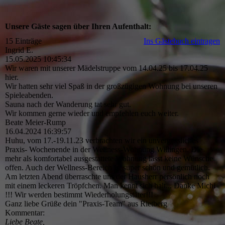
Unsere Gäste sagen über Ihren Aufenthalt:
15 Einträge
Ins Gästebuch eintragen
Ingrid E.
15.05.2025
10:45:34
Wir waren mit unserer Mädelstruppe vom 14.04.25 bis 17.04.25
hier.
Wir hatten sehr viel Spaß in der großzügigen Wohnung bei unseren
Spieleabenden.
Sauna nach der Wanderung tat sehr gut.
Wir kommen gerne wieder und empfehlen euch weiter.
Beate Meier-Rump
16.04.2024
16:39:57
Huhu, vom 17.-19.11.23 verbrachten wir ein unvergessliches
Praxis- Wochenende in der Wellness-Wohnung Willingen. Die
mehr als komfortabel ausgestattete Wohnung lässt keine Wünsche
offen. Auch der Wellness-Bereich ist super schön und gemütlich.
Am letzten Abend überraschte uns der Hausherr persönlich noch
mit einem leckeren Tröpfchen. Man kennt sich halt... Danke Michi
!!! Wir werden bestimmt Wiederholungstäter!!!
Ganz liebe Grüße dein "Praxis-Team" aus Rietberg
Kommentar:
Liebe Beate,