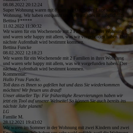
08.08.2022
20:12:24
Super Wohnung waren mit 8 man vor Ort. Super Lage saubere
Wohnung. Wir haben entspannt und gefeiert alles ist möglich!! :)
Bettina F*****
11.02.2022
11:30:32
Wir waren für ein Wochenende mit 2 Familien in ihrer Wohnung
und waren sehr happy mit allem, was wir vorgefunden haben. Der
nächste Aufenthalt wird bestimmt kommen.
Bettina Funcke
08.02.2022
12:18:23
Wir waren für ein Wochenende mit 2 Familien in ihrer Wohnung
und waren sehr happy mit allem, was wir vorgefunden haben. Der
nächste Aufenthalt wird bestimmt kommen.
Kommentar:
Hallo Frau Funcke.
Toll dass es Ihnen so gafellen hat und dass Sie wiederkommen
möchten! Wir freuen uns drauf!
Unser aktueller Tip: Für frühzeitighe Reservierungen haben wir
jetzt ein Tool auf unserer Webseite! So können Sie auch bereits ins
nächste Jahr planen!
LG
Familie M.
28.12.2021
19:43:02
Wir waren im Sommer in der Wohnung mit zwei Kindern und zwei
Erwachsenen. Wir haben uns sehr wohl gefühlt, weil die Wohnung