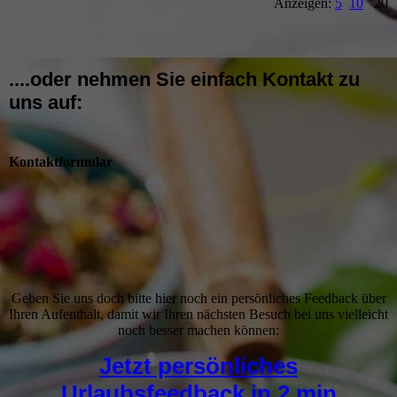
Anzeigen:
5
10
20
....oder nehmen Sie einfach Kontakt zu
uns auf:
Kontaktformular
Geben Sie uns doch bitte hier noch ein persönliches Feedback über
Ihren Aufenthalt, damit wir Ihren nächsten Besuch bei uns vielleicht
noch besser machen können:
Jetzt persönliches
Urlaubsfeedback in 2 min