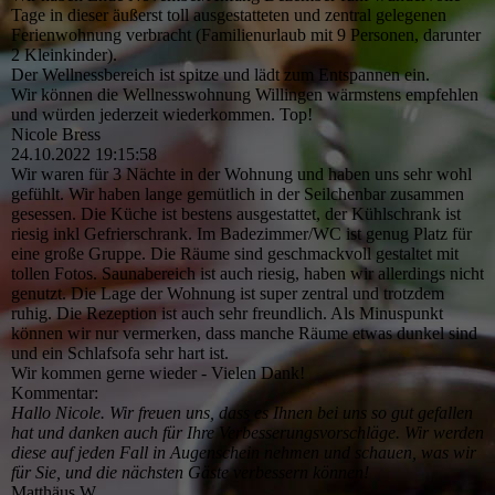
Tage in dieser äußerst toll ausgestatteten und zentral gelegenen
Ferienwohnung verbracht (Familienurlaub mit 9 Personen, darunter
2 Kleinkinder).
Der Wellnessbereich ist spitze und lädt zum Entspannen ein.
Wir können die Wellnesswohnung Willingen wärmstens empfehlen
und würden jederzeit wiederkommen. Top!
Nicole Bress
24.10.2022
19:15:58
Wir waren für 3 Nächte in der Wohnung und haben uns sehr wohl
gefühlt. Wir haben lange gemütlich in der Seilchenbar zusammen
gesessen. Die Küche ist bestens ausgestattet, der Kühlschrank ist
riesig inkl Gefrierschrank. Im Badezimmer/WC ist genug Platz für
eine große Gruppe. Die Räume sind geschmackvoll gestaltet mit
tollen Fotos. Saunabereich ist auch riesig, haben wir allerdings nicht
genutzt. Die Lage der Wohnung ist super zentral und trotzdem
ruhig. Die Rezeption ist auch sehr freundlich. Als Minuspunkt
können wir nur vermerken, dass manche Räume etwas dunkel sind
und ein Schlafsofa sehr hart ist.
Wir kommen gerne wieder - Vielen Dank!
Kommentar:
Hallo Nicole. Wir freuen uns, dass es Ihnen bei uns so gut gefallen
hat und danken auch für Ihre Verbesserungsvorschlä­ge.­ Wir werden
diese auf jeden Fall in Augenschein nehmen und schauen, was wir
für Sie, und die nächsten Gäste verbessern können!
Matthäus W.