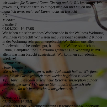
wir danken für Deinen / Euren Eintrag und die Rückmeldung. Wir
freuen uns, dass es Euch so gut gefallen hat und freuen uns
natürlich umso mehr auf Euren nächsten Besuch!
LG
Michael
Familie F.
04.04.2024
16:47:08
Wir haben ein sehr schönes Wochenende in der Wellness Wohnung
Willingen verbracht! Wir waren mit 8 Personen (darunter 2 Kinder)
in der Wohnung sehr gut untergebracht! Wir fühlten uns alles
Pudelwohl und besonders gut, hat uns der Wellnessbereich mit
Sauna, Dampfbad und Relaxraum gefallen! Die Wohnung ist mit
allem was man braucht ausgestattet! Wir kommen auf jedenfall
wieder♥️!
Kommentar:
Hallo Familie F.
Wie schön, dass Sie einen so tollen Aufenthalt hatten! WIr freuen
uns, Sie als Gäste jederzeit gern wieder begrüßen zu dürfen!
Tip: Haben Sie schon unsere neue Reservierungsoption auf der
Webseite gesehen? FÜr unsere Stammgäste sicherlich sehr
praktisch, da wir immer schnell ausgebucht sind!
LG
Alexandra L.-G.
05.12.2022
16:25:51
Wir haben Ende November/Anfang Dezember fünf wundervolle