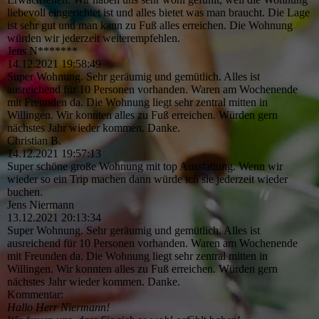
liebevoll eingerichtet ist und alles bietet was man braucht. Die Lage
ist sehr gut und man kann zu Fuß alles erreichen. Die Wohnung
würden wir jederzeit weiterempfehlen.
Jens N*******
14.12.2021
19:58:49
Super Wohnung. Sehr geräumig und gemütlich. Alles ist
ausreichend für 10 Personen vorhanden. Waren am Wochenende
mit Freunden da. Die Wohnung liegt sehr zentral mitten in
Willingen. Wir konnten alles zu Fuß erreichen. Würden gern
nächstes Jahr wieder kommen. Danke.
Christian B.
14.12.2021
19:57:13
Super schöne große Wohnung mit top Ausstattung. Wenn wir
wieder so ein Trip machen dann würde ich sie jederzeit wieder
buchen.
Jens Niermann
13.12.2021
20:13:34
Super Wohnung. Sehr geräumig und gemütlich. Alles ist
ausreichend für 10 Personen vorhanden. Waren am Wochenende
mit Freunden da. Die Wohnung liegt sehr zentral mitten in
Willingen. Wir konnten alles zu Fuß erreichen. Würden gern
nächstes Jahr wieder kommen. Danke.
Kommentar:
Hallo Herr Niermann!