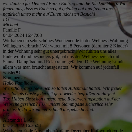
wir danken für Deinen / Euren Eintrag und die Rückmeldung. Wir
freuen uns, dass es Euch so gut gefallen hat und freuen uns
natürlich umso mehr auf Euren nächsten Besuch!
LG
Michael
Familie F.
04.04.2024
16:47:08
Wir haben ein sehr schönes Wochenende in der Wellness Wohnung
Willingen verbracht! Wir waren mit 8 Personen (darunter 2 Kinder)
in der Wohnung sehr gut untergebracht! Wir fühlten uns alles
Pudelwohl und besonders gut, hat uns der Wellnessbereich mit
Sauna, Dampfbad und Relaxraum gefallen! Die Wohnung ist mit
allem was man braucht ausgestattet! Wir kommen auf jedenfall
wieder♥️!
Kommentar:
Hallo Familie F.
Wie schön, dass Sie einen so tollen Aufenthalt hatten! WIr freuen
uns, Sie als Gäste jederzeit gern wieder begrüßen zu dürfen!
Tip: Haben Sie schon unsere neue Reservierungsoption auf der
Webseite gesehen? FÜr unsere Stammgäste sicherlich sehr
praktisch, da wir immer schnell ausgebucht sind!
LG
Alexandra L.-G.
05.12.2022
16:25:51
Wir haben Ende November/Anfang Dezember fünf wundervolle