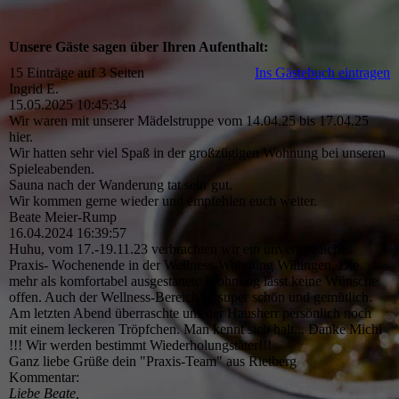
Unsere Gäste sagen über Ihren Aufenthalt:
15 Einträge auf 3 Seiten
Ins Gästebuch eintragen
Ingrid E.
15.05.2025
10:45:34
Wir waren mit unserer Mädelstruppe vom 14.04.25 bis 17.04.25
hier.
Wir hatten sehr viel Spaß in der großzügigen Wohnung bei unseren
Spieleabenden.
Sauna nach der Wanderung tat sehr gut.
Wir kommen gerne wieder und empfehlen euch weiter.
Beate Meier-Rump
16.04.2024
16:39:57
Huhu, vom 17.-19.11.23 verbrachten wir ein unvergessliches
Praxis- Wochenende in der Wellness-Wohnung Willingen. Die
mehr als komfortabel ausgestattete Wohnung lässt keine Wünsche
offen. Auch der Wellness-Bereich ist super schön und gemütlich.
Am letzten Abend überraschte uns der Hausherr persönlich noch
mit einem leckeren Tröpfchen. Man kennt sich halt... Danke Michi
!!! Wir werden bestimmt Wiederholungstäter!!!
Ganz liebe Grüße dein "Praxis-Team" aus Rietberg
Kommentar:
Liebe Beate,