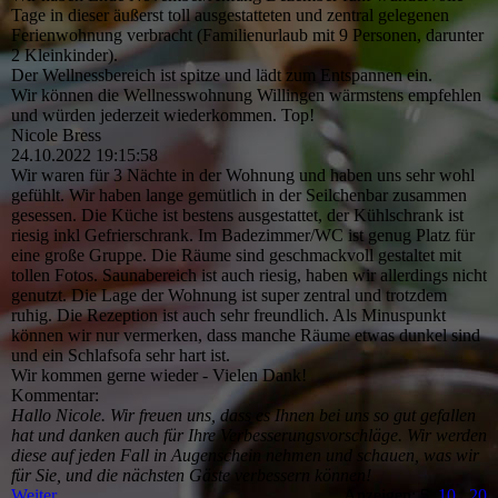
Tage in dieser äußerst toll ausgestatteten und zentral gelegenen
Ferienwohnung verbracht (Familienurlaub mit 9 Personen, darunter
2 Kleinkinder).
Der Wellnessbereich ist spitze und lädt zum Entspannen ein.
Wir können die Wellnesswohnung Willingen wärmstens empfehlen
und würden jederzeit wiederkommen. Top!
Nicole Bress
24.10.2022
19:15:58
Wir waren für 3 Nächte in der Wohnung und haben uns sehr wohl
gefühlt. Wir haben lange gemütlich in der Seilchenbar zusammen
gesessen. Die Küche ist bestens ausgestattet, der Kühlschrank ist
riesig inkl Gefrierschrank. Im Badezimmer/WC ist genug Platz für
eine große Gruppe. Die Räume sind geschmackvoll gestaltet mit
tollen Fotos. Saunabereich ist auch riesig, haben wir allerdings nicht
genutzt. Die Lage der Wohnung ist super zentral und trotzdem
ruhig. Die Rezeption ist auch sehr freundlich. Als Minuspunkt
können wir nur vermerken, dass manche Räume etwas dunkel sind
und ein Schlafsofa sehr hart ist.
Wir kommen gerne wieder - Vielen Dank!
Kommentar:
Hallo Nicole. Wir freuen uns, dass es Ihnen bei uns so gut gefallen
hat und danken auch für Ihre Verbesserungsvorschlä­ge.­ Wir werden
diese auf jeden Fall in Augenschein nehmen und schauen, was wir
für Sie, und die nächsten Gäste verbessern können!
Weiter
Anzeigen: 5
10
20